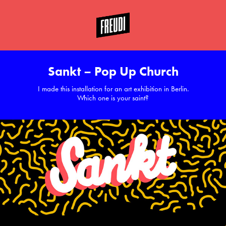
Sankt – Pop Up Church
I made this installation for an art exhibition in Berlin.
Which one is your saint?